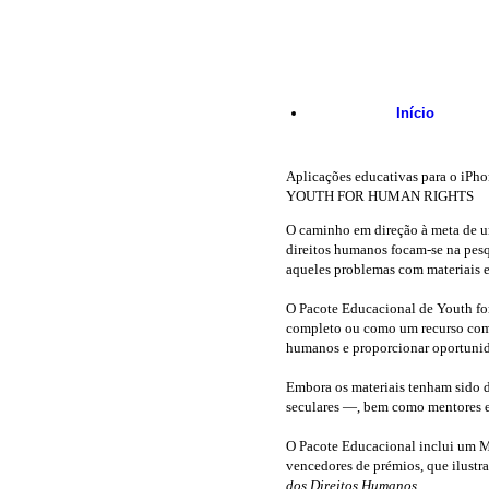
Skip to main content
Início
Aplicações educativas para o iPho
YOUTH FOR HUMAN RIGHTS
O caminho em direção à meta de um
direitos humanos
focam-se
na pesq
aqueles problemas com materiais e
O Pacote Educacional de Youth fo
completo ou como um recurso compl
humanos e proporcionar oportunida
Embora os materiais tenham sido d
seculares —, bem como mentores e
O Pacote Educacional inclui um 
vencedores de prémios, que ilustr
dos Direitos Humanos
.