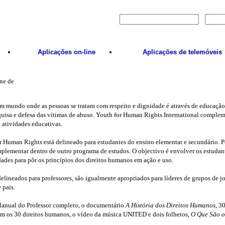
Entrar em
Aplicações
on-line
Aplicações de telemóveis
ne de
 mundo onde as pessoas se tratam com respeito e dignidade é através de educação
uisa e defesa das vítimas de abuso. Youth for Human Rights International complem
 atividades educativas.
r Human Rights está delineado para estudantes do ensino elementar e secundário. 
ementar dentro de outro programa de estudos. O objectivo é envolver os estudante
des para pôr os princípios dos direitos humanos em ação e uso.
elineados para professores, são igualmente apropriados para líderes de grupos de 
 pais.
Manual do Professor completo, o documentário
A História dos Direitos Humanos
, 3
am os 30 direitos humanos, o vídeo da música UNITED e dois folhetos,
O Que São o