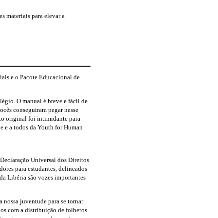
s materiais para elevar a
riais e o Pacote Educacional de
légio. O manual é breve e fácil de
 vocês conseguiram pegar nesse
o original foi intimidante para
he
e a todos da Youth for Human
Declaração Universal dos Direitos
ores para estudantes, delineados
 da Libéria são vozes importantes
 nossa juventude para se tornar
os com a distribuição de folhetos