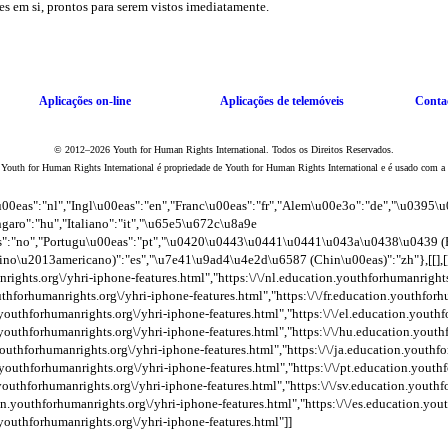
Aplicações
on-line
Aplicações de telemóveis
Conta
© 2012–2026 Youth for Human Rights International. Todos os Direitos Reservados.
 Youth for Human Rights International é propriedade de Youth for Human Rights International e é usado com a 
u00eas":"nl","Ingl\u00eas":"en","Franc\u00eas":"fr","Alem\u00e3o":"de","\u03
ngaro":"hu","Italiano":"it","\u65e5\u672c\u8a9e
s":"no","Portugu\u00eas":"pt","\u0420\u0443\u0441\u0441\u043a\u0438\u0439 (R
u2013americano)":"es","\u7e41\u9ad4\u4e2d\u6587 (Chin\u00eas)":"zh"},[[],[],[],[],[],[]
nrights.org\/yhri-iphone-features.html","https:\/\/nl.education.youthforhumanright
outhforhumanrights.org\/yhri-iphone-features.html","https:\/\/fr.education.youthfor
n.youthforhumanrights.org\/yhri-iphone-features.html","https:\/\/el.education.youth
n.youthforhumanrights.org\/yhri-iphone-features.html","https:\/\/hu.education.yout
.youthforhumanrights.org\/yhri-iphone-features.html","https:\/\/ja.education.youth
n.youthforhumanrights.org\/yhri-iphone-features.html","https:\/\/pt.education.yout
n.youthforhumanrights.org\/yhri-iphone-features.html","https:\/\/sv.education.youth
tion.youthforhumanrights.org\/yhri-iphone-features.html","https:\/\/es.education.yo
.youthforhumanrights.org\/yhri-iphone-features.html"]]