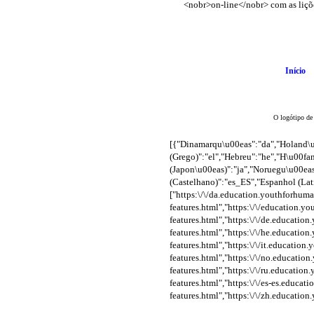
Início
O logótipo de
[{"Dinamarqu\u00eas":"da","Holand\
(Grego)":"el","Hebreu":"he","H\u00fa
(Japon\u00eas)":"ja","Noruegu\u00ea
(Castelhano)":"es_ES","Espanhol (Latino\
["https:\/\/da.education.youthforhuma
features.html","https:\/\/education.y
features.html","https:\/\/de.educatio
features.html","https:\/\/he.educatio
features.html","https:\/\/it.education
features.html","https:\/\/no.educatio
features.html","https:\/\/ru.educatio
features.html","https:\/\/es-es.educa
features.html","https:\/\/zh.education