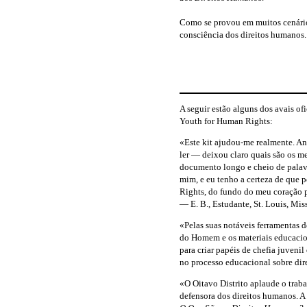
Como se provou em muitos cenários
consciência dos direitos humanos.
A seguir estão alguns dos avais of
Youth for Human Rights:
«Este kit
ajudou-me
realmente. Ant
ler — deixou claro quais são os m
documento longo e cheio de palav
mim, e eu tenho a certeza de que 
Rights, do fundo do meu coração p
— E. B., Estudante, St. Louis, Mi
«Pelas suas notáveis ferramentas 
do Homem e os materiais educacio
para criar papéis de chefia juveni
no processo educacional sobre dir
«O Oitavo Distrito aplaude o trab
defensora dos direitos humanos. A