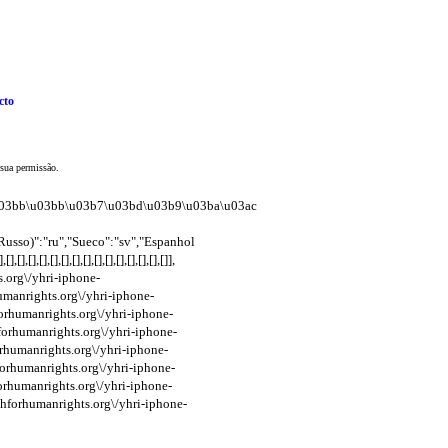
cto
sua permissão.
95\u03bb\u03bb\u03b7\u03bd\u03b9\u03ba\u03ac
usso)":"ru","Sueco":"sv","Espanhol
,[],[],[],[],[],[],[],[],[],[],[]],
s.org\/yhri-iphone-
humanrights.org\/yhri-iphone-
forhumanrights.org\/yhri-iphone-
hforhumanrights.org\/yhri-iphone-
forhumanrights.org\/yhri-iphone-
hforhumanrights.org\/yhri-iphone-
forhumanrights.org\/yhri-iphone-
uthforhumanrights.org\/yhri-iphone-