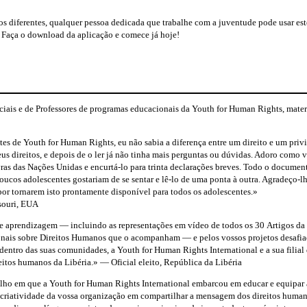
 diferentes, qualquer pessoa dedicada que trabalhe com a juventude pode usar este
 Faça o download da aplicação e comece já hoje!
iciais e de Professores de programas educacionais da Youth for Human Rights, mate
es de Youth for Human Rights, eu não sabia a diferença entre um direito e um privi
eus direitos, e depois de o ler já não tinha mais perguntas ou dúvidas. Adoro como
ras das Nações Unidas e
encurtá-lo
para trinta declarações breves. Todo o document
poucos adolescentes gostariam de se sentar e
lê-lo
de uma ponta à outra.
Agradeço-l
or tornarem isto prontamente disponível para todos os adolescentes.»
ssouri, EUA
de aprendizagem — incluindo as representações em vídeo de todos os 30 Artigos da 
nais sobre Direitos Humanos que o acompanham — e pelos vossos projetos desafiad
l dentro das suas comunidades, a Youth for Human Rights International e a sua filial
eitos humanos da Libéria.» — Oficial eleito, República da Libéria
alho em que a Youth for Human Rights International embarcou em educar e equipar a
 criatividade da vossa organização em compartilhar a mensagem dos direitos human