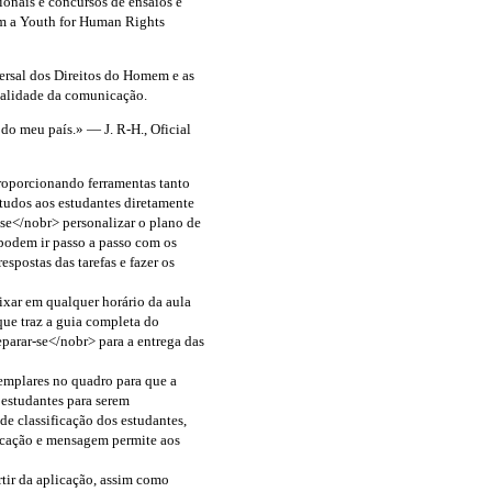
ionais e concursos de ensaios e
om a Youth for Human Rights
versal dos Direitos do Homem e as
ualidade da comunicação.
 do meu país.» — J.
R-H
., Oficial